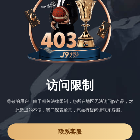
访问限制
尊敬的用户，由于相关法律限制，您所在地区无法访问J9产品，对
此造成的不便，我们深表歉意，您如有疑问请联系客服。
联系客服