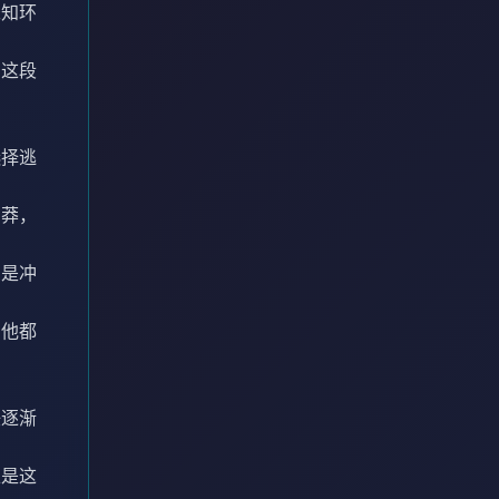
未知环
。这段
选择逃
鲁莽，
只是冲
，他都
任逐渐
正是这