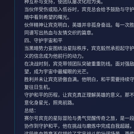
种互补与支持，使团队屡次化险为夷。
当伙伴受伤或陷入低谷时，宾克总会给予鼓励与守
暗中看到希望的曙光。
伙伴精神让宾克明白，英雄并非孤身奋战。每一次
同谱写出热血与友情交织的篇章。
四、守护宇宙和平
当黑暗势力妄图统治星际秩序，宾克毅然承担起守
义的信念成为他前行的动力。
在决战时刻，宾克带领团队突破重重防线。面对强
望，成为宇宙中最耀眼的光芒。
胜利并未让宾克骄傲自满。他明白，和平需要持续
复往日生机。
守护和平的历程，让宾克真正理解英雄的意义。那
意化身星光，照亮前路。
总结：
赛尔号宾克的星际冒险与勇气觉醒传奇之旅，是一
协作到守护和平，他在挑战与磨炼中完成自我超越
这段热血篇章不仅描绘了宇宙战斗的壮阔场景，更