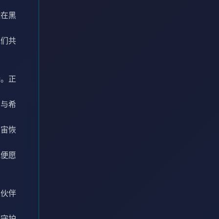
能在黑
他们共
持。正
屈与希
宇宙恢
他便愿
从伙伴
的守护