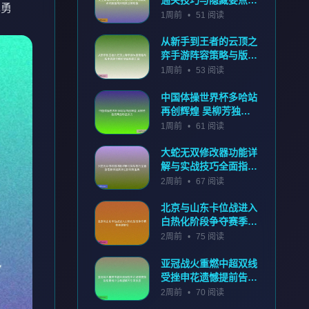
现勇
解指南冲刺高分策略版
1周前
•
51 阅读
从新手到王者的云顶之
弈手游阵容策略与版本
思路全解析实战指南汇
1周前
•
53 阅读
编
中国体操世界杯多哈站
再创辉煌 吴柳芳独揽
两金彰显实力
1周前
•
61 阅读
大蛇无双修改器功能详
解与实战技巧全面指南
新手到高手进阶攻略宝
2周前
•
67 阅读
典
北京与山东卡位战进入
白热化阶段争夺赛季关
键胜负
2周前
•
75 阅读
亚冠战火重燃中超双线
受挫申花遗憾提前告别
赛场冲击希望破灭引发
2周前
•
70 阅读
反思