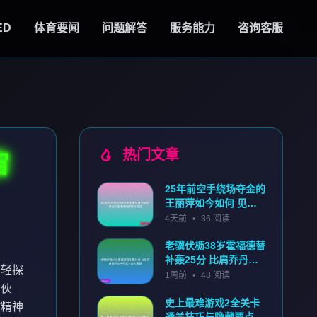
ED
体育要闻
问题解答
服务能力
咨询客服
热门文章
宙
25年前空手绕场夺金的
王丽萍如今如何 见证
中国体操的辉煌与变迁
4天前
•
36 阅读
老骥伏枥38岁霍福德替
补轰25分 比肩乔丹雷
年轻探
阿伦马努克六伟大表现
1周前
•
48 阅读
识伙
史上最难游戏2全关卡
作精神
通关技巧与隐藏要点详