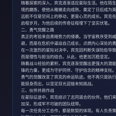
随着探索的深入，宾克逐渐适应星际生活。他在陌
境的磨炼，使他从稚嫩走向成熟，奠定了日后成为
远航不仅是空间上的移动，更是心灵的成长。宾克
启程岁月，为他后续的传奇征程埋下了坚实伏笔。
二、勇气觉醒之路
真正的考验来自黑暗势力的侵袭。当宇宙秩序受到
避，而是在危机中逼迫自己成长，点燃内心深处的
在一次激烈的星际对决中，宾克因判断失误险些导
而是理性与担当的结合。从此，他更加沉稳坚定。
随着战斗经验的累积，宾克逐渐觉醒出更强大的潜
锋的力量，更成为守护同伴、守护信念的精神支柱
勇气的觉醒改变了宾克的命运轨迹。他不再只是执
能挺身而出，以坚定目光迎接未知挑战。
三、伙伴并肩作战
在星际征途中，宾克结识了志同道合的伙伴。他们
加深，形成牢不可破的团队纽带。
每一次任务分工合作，都是默契的体现。有人负责