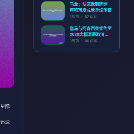
马龙：从沉默到辉煌
厚积薄发成就乒坛传奇
3周前
•
82 阅读
皇马与阿森西奥续约至
2029大幅涨薪取消解
约金条款
3周前
•
80 阅读
、星际
下迅速